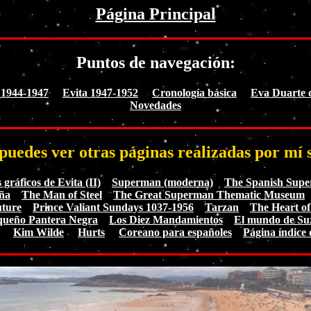
Página Principal
Puntos de navegación:
 1944-1947
Evita 1947-1952
Cronología básica
Eva Duarte 
Novedades
puedes ver otras páginas realizadas por mí 
gráficos de Evita (II)
Superman (moderna)
The Spanish Sup
ña
The Man of Steel
The Great Superman Thematic Museum
uture
Prince Valiant Sundays 1037-1956
Tarzan
The Heart of
queño Pantera Negra
Los Diez Mandamientos
El mundo de Su
Kim Wilde
Hurts
Coreano para españoles
Página índice 