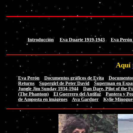
Introducción
Eva Duarte 1919-1943
Eva Perón
Aquí 
Eva Perón
Documentos gráficos de Evita
Documentos 
Returns
Supergirl de Peter David
Superman en Espa
Jungle Jim Sunday 1934-1944
Dan Dare. Pilot of the F
(The Phantom)
El Guerrero del Antifaz
Pantera y Pe
de Amposta en imágenes
Ava Gardner
Kylie Minogue