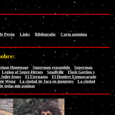
de Perón
Links
Bibliografía
Carta anónima
sobre:
erman Homepage
Superman expandido
Superman
Legion of Super-Heroes
Smallville
Flash Gordon y
 Juliet Jones
El Eternauta
El Hombre Enmascarado
zie Wong
La ciudad de Jaca en imágenes
La ciudad
de todas mis páginas