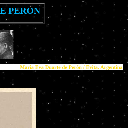
DE PERON
María Eva Duarte de Perón / Evita. Argentina 1919-1