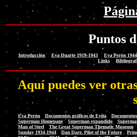
Págin
Puntos d
Introducción
Eva Duarte 1919-1943
Eva Perón 1944
Links
Bibliograf
Aquí puedes ver otras
Eva Perón
Documentos gráficos de Evita
Documentos g
Superman Homepage
Superman expandido
Superma
Man of Steel
The Great Superman Thematic Museum
Sunday 1934-1944
Dan Dare. Pilot of the Future
Prin