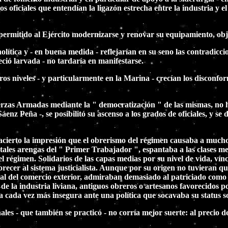
oficiales que entendían la ligazón estrecha entre la industria y el
permitido al Ejército modernizarse y renovar su equipamiento, obj
tica y - en buena medida - reflejarían en su seno las contradiccio
eció larvada - no tardaría en manifestarse.
tros niveles - y particularmente en la Marina - crecían los discon
erzas Armadas mediante la " democratización " de las mismas, no hi
Sáenz Peña -, se posibilitó su ascenso a los grados de oficiales, y se 
acierto la impresión que el obrerismo del régimen causaba a mucho
ales arengas del " Primer Trabajador ", espantaba a las clases med
 régimen. Solidarios de las capas medias por su nivel de vida, vínc
vorecer al sistema justicialista. Aunque por su origen no tuvieran
tal del comercio exterior, admiraban demasiado al patriciado com
s de la industria liviana, antiguos obreros o artesanos favorecidos 
tía cada vez más insegura ante una política que socavaba su status so
les - que también se practicó - no corría mejor suerte: al precio 