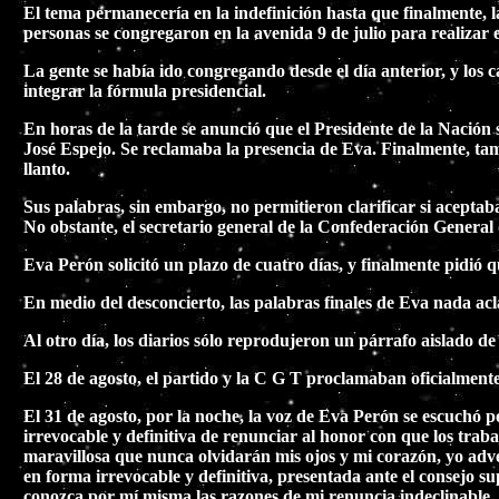
El tema permanecería en la indefinición hasta que finalmente, l
personas se congregaron en la avenida 9 de julio para realizar e
La gente se había ido congregando desde el día anterior, y los
integrar la fórmula presidencial.
En horas de la tarde se anunció que el Presidente de la Nación s
José Espejo. Se reclamaba la presencia de Eva. Finalmente, tamb
llanto.
Sus palabras, sin embargo, no permitieron clarificar si aceptaba
No obstante, el secretario general de la Confederación General 
Eva Perón solicitó un plazo de cuatro días, y finalmente pidió q
En medio del desconcierto, las palabras finales de Eva nada acl
Al otro día, los diarios sólo reprodujeron un párrafo aislado de
El 28 de agosto, el partido y la C G T proclamaban oficialmente
El 31 de agosto, por la noche, la voz de Eva Perón se escuchó 
irrevocable y definitiva de renunciar al honor con que los trab
maravillosa que nunca olvidarán mis ojos y mi corazón, yo adv
en forma irrevocable y definitiva, presentada ante el consejo s
conozca por mí misma las razones de mi renuncia indeclinable .