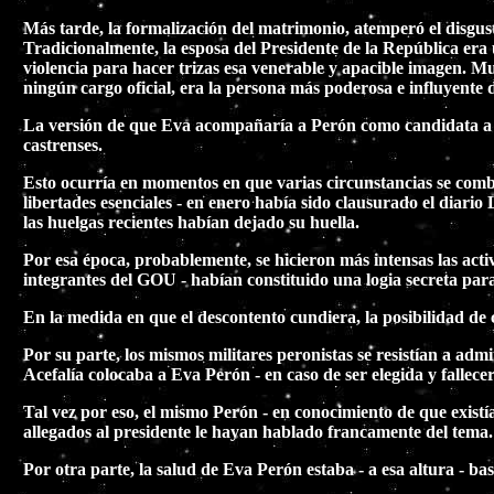
Más tarde, la formalización del matrimonio, atemperó el disgusto
Tradicionalmente, la esposa del Presidente de la República era
violencia para hacer trizas esa venerable y apacible imagen. Mu
ningún cargo oficial, era la persona más poderosa e influyente 
La versión de que Eva acompañaría a Perón como candidata a la vi
castrenses.
Esto ocurría en momentos en que varias circunstancias se combi
libertades esenciales - en enero había sido clausurado el diario
las huelgas recientes habían dejado su huella.
Por esa época, probablemente, se hicieron más intensas las acti
integrantes del GOU - habían constituido una logia secreta pa
En la medida en que el descontento cundiera, la posibilidad de
Por su parte, los mismos militares peronistas se resistían a adm
Acefalía colocaba a Eva Perón - en caso de ser elegida y fallec
Tal vez por eso, el mismo Perón - en conocimiento de que existí
allegados al presidente le hayan hablado francamente del tema.
Por otra parte, la salud de Eva Perón estaba - a esa altura - b