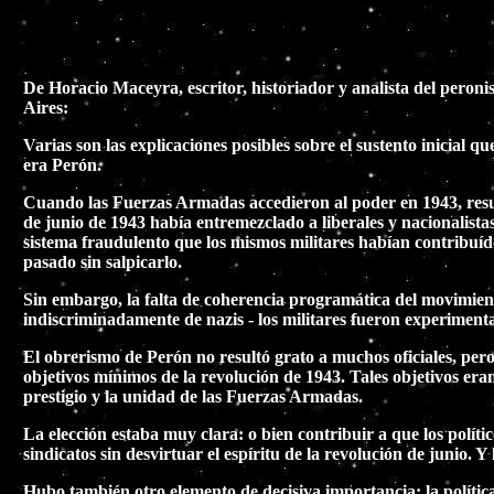
De Horacio Maceyra, escritor, historiador y analista del peron
Aires:
Varias son las explicaciones posibles sobre el sustento inicial 
era Perón.
Cuando las Fuerzas Armadas accedieron al poder en 1943, resultó
de junio de 1943 había entremezclado a liberales y nacionalista
sistema fraudulento que los mismos militares habían contribuíd
pasado sin salpicarlo.
Sin embargo, la falta de coherencia programática del movimiento
indiscriminadamente de nazis - los militares fueron experimenta
El obrerismo de Perón no resultó grato a muchos oficiales, pero
objetivos mínimos de la revolución de 1943. Tales objetivos eran
prestigio y la unidad de las Fuerzas Armadas.
La elección estaba muy clara: o bien contribuir a que los polític
sindicatos sin desvirtuar el espíritu de la revolución de junio. Y
Hubo también otro elemento de decisiva importancia: la polític