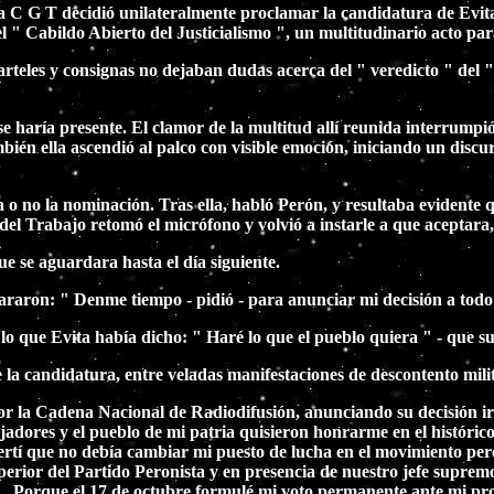
a C G T decidió unilateralmente proclamar la candidatura de Evita:
l " Cabildo Abierto del Justicialismo ", un multitudinario acto para
 carteles y consignas no dejaban dudas acerca del " veredicto " de
e haría presente. El clamor de la multitud allí reunida interrumpió
ién ella ascendió al palco con visible emoción, iniciando un discur
 o no la nominación. Tras ella, habló Perón, y resultaba evidente qu
del Trabajo retomó el micrófono y volvió a instarle a que aceptara,
ue se aguardara hasta el día siguiente.
araron: " Denme tiempo - pidió - para anunciar mi decisión a todo 
 lo que Evita había dicho: " Haré lo que el pueblo quiera " - que s
 la candidatura, entre veladas manifestaciones de descontento milit
por la Cadena Nacional de Radiodifusión, anunciando su decisión i
ajadores y el pueblo de mi patria quisieron honrarme en el históric
ertí que no debía cambiar mi puesto de lucha en el movimiento pero
uperior del Partido Peronista y en presencia de nuestro jefe supre
.. Porque el 17 de octubre formulé mi voto permanente ante mi pro