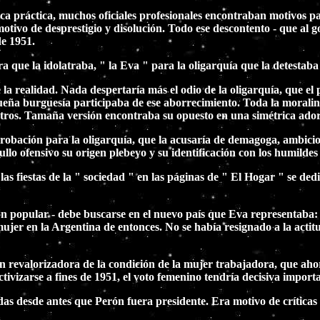
ca práctica, muchos oficiales profesionales encontraban motivos par
otivo de desprestigio y disolución. Todo ese descontento - que al g
de 1951.
 que la idolatraba, " la Eva " para la oligarquía que la detestaba -
 de la realidad. Nada despertaría más el odio de la oligarquía, que 
ña burguesía participaba de ese aborrecimiento. Toda la moralina de
oteatros. Tamaña versión encontraba su opuesto en una simétrica ad
obación para la oligarquía, que la acusaría de demagoga, ambiciosa
gullo ofensivo su origen plebeyo y su identificación con los humilde
as fiestas de la " sociedad " en las páginas de " El Hogar " se dedic
ión popular - debe buscarse en el nuevo país que Eva representaba:
ujer en la Argentina de entonces. No se había resignado a la actit
n revalorizadora de la condición de la mujer trabajadora, que ahor
tivizarse a fines de 1951, el voto femenino tendría decisiva importa
s desde antes que Perón fuera presidente. Era motivo de críticas 