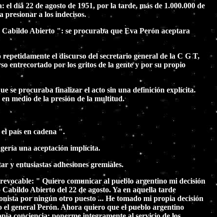
 el día 22 de agosto de 1951, por la tarde, más de 1.000.000 de
 presionar a los indecisos.
l " Cabildo Abierto ": se procuraba que Eva Perón aceptara
 repetidamente el discurso del secretario general de la C G T,
so entrecortado por los gritos de la gente y por su propio
e se procuraba finalizar el acto sin una definición explícita.
 en medio de la presión de la multitud.
el país en cadena ".
ugería una aceptación implícita.
ar y entusiastas adhesiones gremiales.
rrevocable: " Quiero comunicar al pueblo argentino mi decisión
o Cabildo Abierto del 22 de agosto. Ya en aquella tarde
nista por ningún otro puesto ... He tomado mi propia decisión
mo el general Perón. Ahora quiero que el pueblo argentino
pia conciencia: ponerme integramente al servicio de los