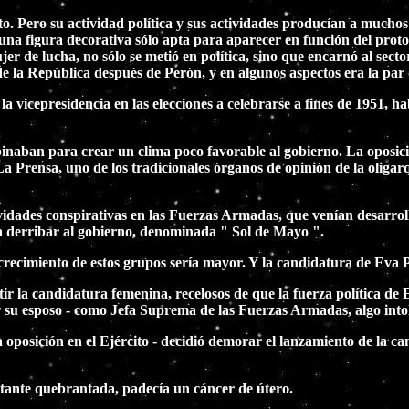
. Pero su actividad política y sus actividades producían a muchos o
 una figura decorativa sólo apta para aparecer en función del prot
jer de lucha, no sólo se metió en política, sino que encarnó al sec
de la República después de Perón, y en algunos aspectos era la par
cepresidencia en las elecciones a celebrarse a fines de 1951, había 
naban para crear un clima poco favorable al gobierno. La oposició
 La Prensa, uno de los tradicionales órganos de opinión de la oliga
vidades conspirativas en las Fuerzas Armadas, que venían desarroll
ra derribar al gobierno, denominada " Sol de Mayo ".
 crecimiento de estos grupos sería mayor. Y la candidatura de Eva P
itir la candidatura femenina, recelosos de que la fuerza política de
er su esposo - como Jefa Suprema de las Fuerzas Armadas, algo intol
a oposición en el Ejército - decidió demorar el lanzamiento de la 
astante quebrantada, padecía un cáncer de útero.