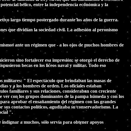
 potencial bélico, entre la independencia económica y la
etivo largo tiempo postergado durante los años de la guerra.
nes que dividían la sociedad civil. La adhesión al peronismo
formismos ante un régimen que - a los ojos de muchos hombres de
cieron sino fortalecer esa impresión: se otorgó el derecho de
dispusieron becas en los liceos naval y militar. Todo eso
s militares: " El espectáculo que brindaban las masas de
ias y a los hombres de orden. Los oficiales estaban
ulos familiares y sus relaciones, consideraban con creciente
 que ver con los grupos dominantes de la pampa húmeda y con los
o para aprobar el ensañamiento del régimen con las grandes
por sus contactos políticos, agudizaba su conservadorismo. La
cial ".
de indignar a muchos, sólo servía para obtener apoyos