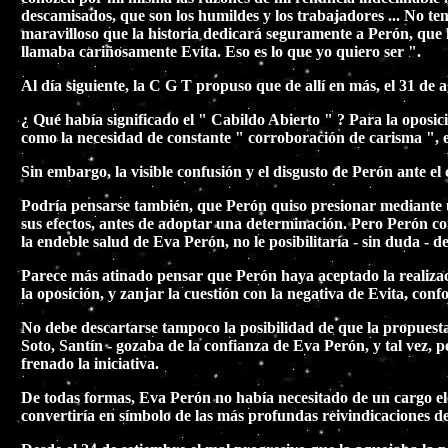
descamisados, que son los humildes y los trabajadores ... No te
maravilloso que la historia dedicará seguramente a Perón, que h
llamaba cariñosamente Evita. Eso es lo que yo quiero ser ".
Al día siguiente, la C G T propuso que de allí en más, el 31 d
¿ Qué había significado el " Cabildo Abierto " ? Para la oposic
como la necesidad de constante " corroboración de carisma ", e
Sin embargo, la visible confusión y el disgusto de Perón ante e
Podría pensarse también, que Perón quiso presionar mediante un
sus efectos, antes de adoptar una determinación. Pero Perón con
la endeble salud de Eva Perón, no le posibilitaría - sin duda - 
Parece más atinado pensar que Perón haya aceptado la realizaci
la oposición, y zanjar la cuestión con la negativa de Evita, co
No debe descartarse tampoco la posibilidad de que la propuesta 
Soto, Santín - gozaba de la confianza de Eva Perón, y tal vez, p
frenado la iniciativa.
De todas formas, Eva Perón no había necesitado de un cargo el
convertiría en símbolo de las más profundas reivindicaciones d