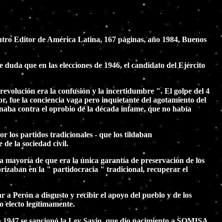
Centro Editor de América Latina, 167 páginas, año 1984, Buenos
e duda que en las elecciones de 1946, el candidato del Ejército
revolución era la confusión y la incertidumbre ". El golpe del 4
or, fue la conciencia vaga pero inquietante del agotamiento del
onaba contra el oprobio de la década infame, que no había
 los partidos tradicionales - que los tildaban
de la sociedad civil.
la mayoría de que era la única garantía de preservación de los
orizaban en la " partidocracia " tradicional, recuperar el
ar a Perón a disgusto y recibir el apoyo del pueblo y de los
no electo legítimamente.
 en 1947 se sancionó la Ley Savio, que dio nacimiento a SOMISA