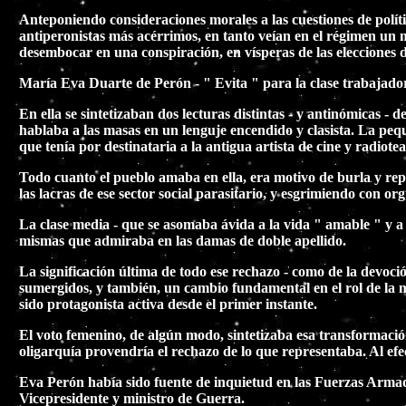
Anteponiendo consideraciones morales a las cuestiones de políti
antiperonistas más acérrimos, en tanto veían en el régimen un m
desembocar en una conspiración, en vísperas de las elecciones 
María Eva Duarte de Perón - " Evita " para la clase trabajadora
En ella se sintetizaban dos lecturas distintas - y antinómicas -
hablaba a las masas en un lenguje encendido y clasista. La peque
que tenía por destinataria a la antigua artista de cine y radi
Todo cuanto el pueblo amaba en ella, era motivo de burla y repr
las lacras de ese sector social parasitario, y esgrimiendo con or
La clase media - que se asomaba ávida a la vida " amable " y a l
mismas que admiraba en las damas de doble apellido.
La significación última de todo ese rechazo - como de la devoc
sumergidos, y también, un cambio fundamental en el rol de la m
sido protagonista activa desde el primer instante.
El voto femenino, de algún modo, sintetizaba esa transformació
oligarquía provendría el rechazo de lo que representaba. Al efec
Eva Perón había sido fuente de inquietud en las Fuerzas Armada
Vicepresidente y ministro de Guerra.