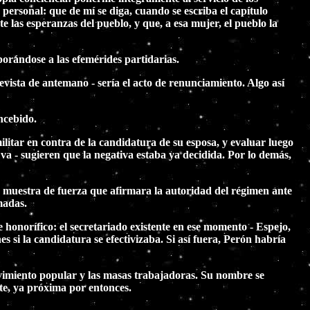
personal: que de mí se diga, cuando se escriba el capítulo
 las esperanzas del pueblo, y que, a esa mujer, el pueblo la
orándose a las efemérides partidarias.
vista de antemano - sería el acto de renunciamiento. Algo así
ncebido.
itar en contra de la candidatura de su esposa, y evaluar luego
Eva - sugieren que la negativa estaba ya decidida. Por lo demás,
na muestra de fuerza que afirmara la autoridad del régimen ante
madas.
 honorífico: el secretariado existente en ese momento - Espejo,
s si la candidatura se efectivizaba. Si así fuera, Perón habría
ovimiento popular y las masas trabajadoras. Su nombre se
te, ya próxima por entonces.