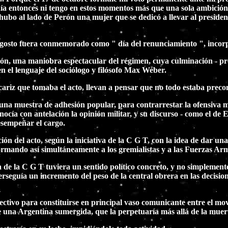
nía entonces ni tengo en estos momentos más que una sola ambición 
ubo al lado de Perón una mujer que se dedicó a llevar al presidente
e agosto fuera conmemorado como " día del renunciamiento ", incorp
ión, una maniobra espectacular del régimen, cuya culminación - pre
n el lenguaje del sociólogo y filósofo Max Weber.
l cariz que tomaba el acto, llevan a pensar que no todo estaba preco
a muestra de adhesión popular, para contrarrestar la ofensiva mil
ocía con antelación la opinión militar, y su discurso - como el de 
desempeñar el cargo.
ón del acto, según la iniciativa de la C G T, con la idea de dar u
nformando así simultáneamente a los gremialistas y a las Fuerzas Ar
de la C G T tuviera un sentido político concreto, y no simplemente
erseguía un incremento del peso de la central obrera en las decisione
ectivo para constituirse en principal vaso comunicante entre el m
e una Argentina sumergida, que la perpetuaría más allá de la muer