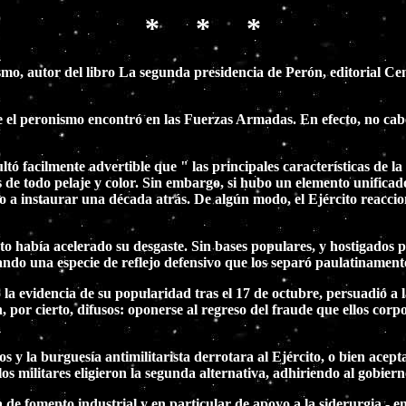
* * *
ismo, autor del libro La segunda presidencia de Perón, editorial 
que el peronismo encontró en las Fuerzas Armadas. En efecto, no cab
 facilmente advertible que " las principales características de la 
s de todo pelaje y color. Sin embargo, si hubo un elemento unificad
o a instaurar una década atrás. De algún modo, el Ejército reacci
 había acelerado su desgaste. Sin bases populares, y hostigados por
ndo una especie de reflejo defensivo que los separó paulatinamente 
 la evidencia de su popularidad tras el 17 de octubre, persuadió a 
, por cierto, difusos: oponerse al regreso del fraude que ellos corp
os y la burguesía antimilitarista derrotara al Ejército, o bien acept
 los militares eligieron la segunda alternativa, adhiriendo al gobier
a de fomento industrial y en particular de apoyo a la siderurgia -