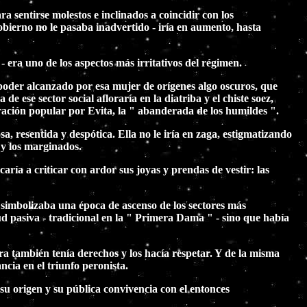
a sentirse molestos e inclinados a coincidir con los
obierno no le pasaba inadvertido - iría en aumento, hasta
 era uno de los aspectos más irritativos del régimen.
el poder alcanzado por esa mujer de orígenes algo oscuros, que
 ese sector social afloraría en la diatriba y el chiste soez,
oración popular por Evita, la " abanderada de los humildes ".
, resentida y despótica. Ella no le iría en zaga, estigmatizando
s y los marginados.
aría a criticar con ardor sus joyas y prendas de vestir: las
 simbolizaba una época de ascenso de los sectores más
ud pasiva - tradicional en la " Primera Dama " - sino que había
a también tenía derechos y los hacía respetar. Y de la misma
ncia en el triunfo peronista.
su origen y su pública convivencia con el entonces