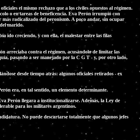
ficiales el mismo rechazo que a los civiles opuestos al régimen.
ocolo o en tareas de beneficencia. Eva Perón irrumpió con
tor más radicalizado del peronismo. A poco andar, sin ocupar
 del marido.
ido creciendo, y con ella, el malestar entre las filas
n arreciaba contra el régimen, acusándolo de limitar las
rquía, pasando a ser manejado por la C G T - y, por otro lado,
ándose desde tiempo atrás: algunos oficiales retirados - ex
erón era, en tal sentido, un elemento determinante.
 Eva Perón llegara a institucionalizarse. Además, la Ley de
erable para los militares argentinos.
candidatura. No puede descartarse totalmente que algunos jefes