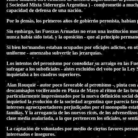
( Sociedad Mixta Siderurgia Argentina ) - comprometió a muchos 
capacidad de defensa de una nación.
Por lo demás, los primeros años de gobierno peronista, habían 
Sin embargo, las Fuerzas Armadas no eran una institución monolí
nunca había sido total, y la oposición - que al principio perman
Si bien los mandos estaban ocupados por oficiales adictos, en o
uniforme - amenzaba subvertir las jerarquías.
Los intentos del peronismo por consolidar su arraigo en las Fu
sufragar a los suboficiales - antes excluidos del voto por la Ley 
inquietaba a los cuadros superiores.
Alan Rouquié - autor poco favorable al peronismo -, pinta con 
descamisados vociferando en Plaza de Mayo al ritmo de las brut
particularmente impresionados por la nueva definición social del
inquietud la evolución de la sociedad argentina que parecía fa
intereses agroexportadores perjudicados por el monopolio esta
familias. Y la arrogancia de los nuevos ricos, de los advenedizo
clase media asalariada, a la que pertenecen los oficiales, se sen
La captación de voluntades por medio de ciertos favores persona
interesados e inseguros.